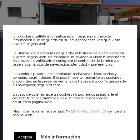
Una cookie o galleta informática es un pequeño archivo de
información que se guarda en su navegador cada vez que visita
nuestra página web.
La utilidad de las cookies es guardar el historial de su actividad en
nuestra página web, de manera que, cuando la visite nuevamente,
CTRA.
ésta pueda identificarle y configurar el contenido de la misma en
base a sus hábitos de navegación, identidad y preferencias.
GENERAL (BARRANCO GRANDE)
Las cookies pueden ser aceptadas, rechazadas, bloqueadas y
borradas, según desee. Ello podrá hacerlo mediante las opciones
disponibles en la presente ventana o a través de la configuración de
su navegador, según el caso.
Dirección
En caso de que rechace las cookies no podremos asegurarle el
correcto funcionamiento de las distintas funcionalidades
de nuestra página web.
Carretera General del sur, km 7,5 Área de Autolavado,
Más información en el apartado “
POLÍTICA DE COOKIES
” de nuestra
38107 Santa Cruz de Tenerife
página web.
Horarios
Más información
Aceptar