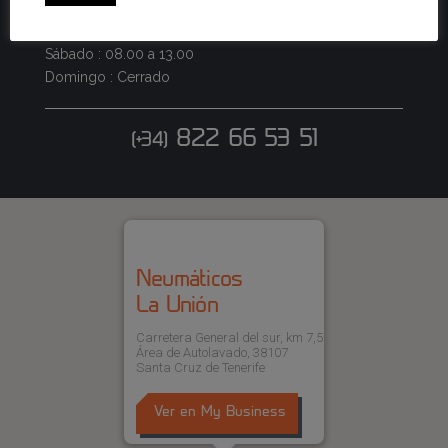
Lunes - Viernes : 08.00 a 14.00 / 16:00 a 19:00
Sábado : 08.00 a 13.00
Domingo : Cerrado
822 66 53 51
(+34)
Neumáticos
La Unión
Carretera General del sur, km 7,5
Área de Autolavado, 38107
Santa Cruz de Tenerife
Ver en My Business