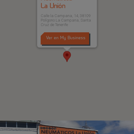
La Unión
Calle la Campana, 14, 38109
Polígono La Campana, Santa
Cruz de Tenerife
Ver en My Business