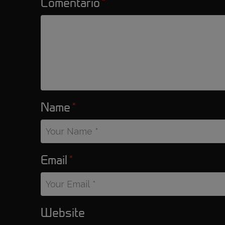
Comentario
*
Name
*
Email
*
Website