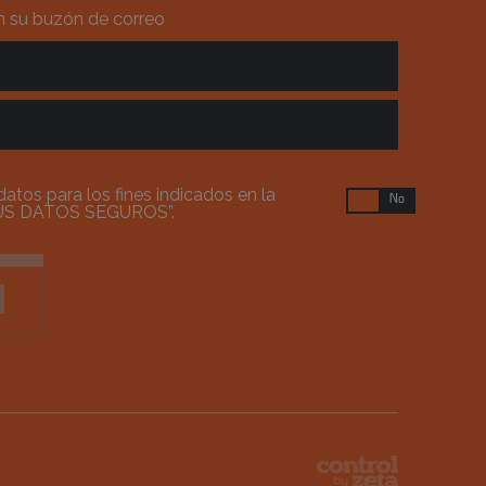
en su buzón de correo
atos para los fines indicados en la
Sí
No
US DATOS SEGUROS
”.